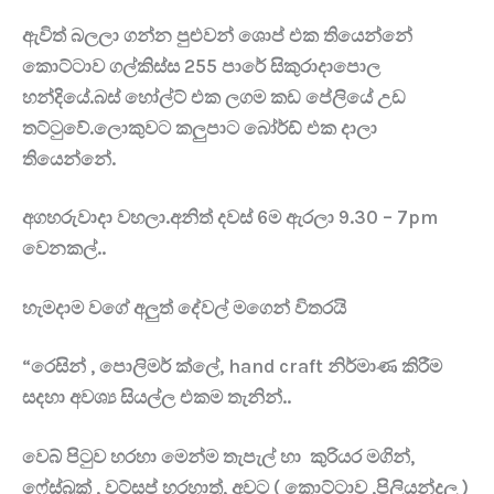
ඇවිත් බලලා ගන්න පුළුවන් ශොප් එක තියෙන්නේ
කොට්ටාව ගල්කිස්ස 255 පාරේ සිකුරාදාපොල
හන්දියේ.බස් හෝල්ට් එක ලගම කඩ පේලියේ උඩ
තට්ටුවේ.ලොකුවට කලුපාට බෝර්ඩ් එක දාලා
තියෙන්නේ.
අගහරුවාදා වහලා.අනිත් දවස් 6ම ඇරලා 9.30 – 7pm
වෙනකල්..
හැමදාම වගේ අලුත් දේවල් මගෙන් විතරයි
“රෙසින් , පොලිමර් ක්ලේ, hand craft නිර්මාණ කිරීම
සදහා අවශ්
ය සියල්ල එකම තැනින්..
වෙබ් පිටුව හරහා මෙන්ම තැපැල් හා කුරියර මගින්,
ෆේස්බුක් , වට්සප් හරහාත්, අවට ( කොට්ටාව ,පිලියන්දල )