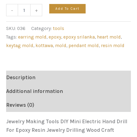
Add To Cart
-
+
SKU:
036
Category:
tools
Tags:
earring mold
,
epoxy
,
epoxy srilanka
,
heart mold
,
keytag mold
,
kottawa
,
mold
,
pendant mold
,
resin mold
Description
Additional information
Reviews (0)
Jewelry Making Tools DIY Mini Electric Hand Drill
For Epoxy Resin Jewelry Drilling Wood Craft