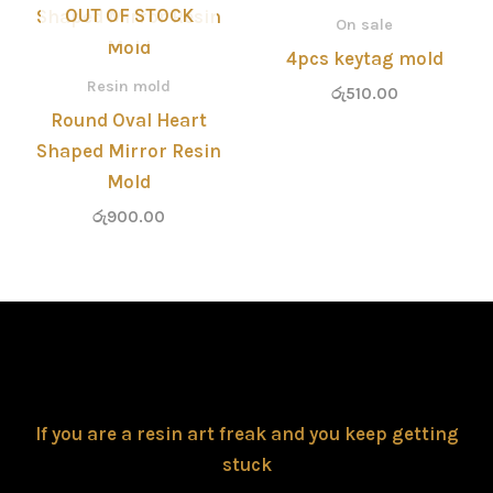
OUT OF STOCK
On sale
4pcs keytag mold
Resin mold
රු
510.00
Round Oval Heart
Shaped Mirror Resin
Mold
රු
900.00
If you are a resin art freak and you keep getting
stuck