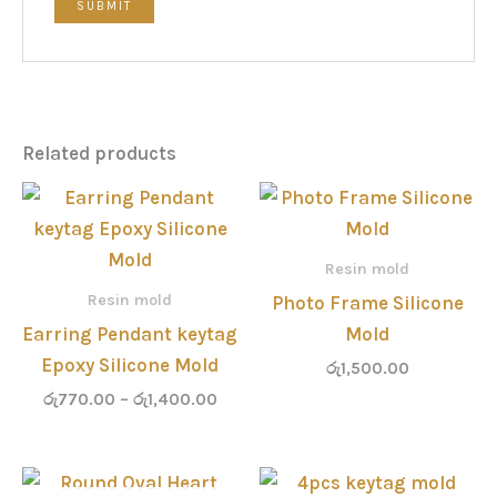
Related products
Price
range:
රු770.00
through
Resin mold
රු1,400.00
Resin mold
Photo Frame Silicone
Earring Pendant keytag
Mold
Epoxy Silicone Mold
රු
1,500.00
රු
770.00
–
රු
1,400.00