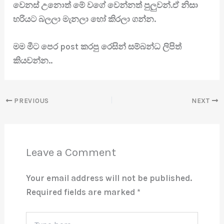
වෙනස් උනොත් මේ වගේ වෙන්නත් පුලුවන්.ඒ නිසා
හරියට බලලා මැනලා හෝ කිරලා ගන්න.
මම මීට පෙර post කරපු රෙසින් සම්බන්ධ ලිපිත්
කියවන්න..
PREVIOUS
NEXT
Leave a Comment
Your email address will not be published.
Required fields are marked
*
Type