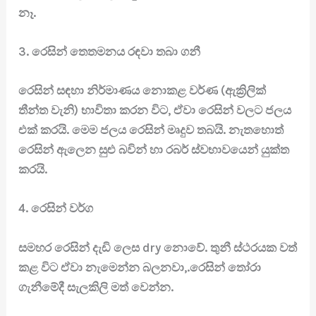
නෑ.
3. රෙසින් තෙතමනය රඳවා තබා ගනී
රෙසින් සඳහා නිර්මාණය නොකළ වර්ණ (ඇක්‍රිලික්
තීන්ත වැනි) භාවිතා කරන විට, ඒවා රෙසින් වලට ජලය
එක් කරයි. මෙම ජලය රෙසින් මෘදුව තබයි. නැතහොත්
රෙසින් ඇලෙන සුළු බවින් හා රබර් ස්වභාවයෙන් යුක්ත
කරයි.
4. රෙසින් වර්ග
සමහර රෙසින් දැඩි ලෙස dry නොවේ. තුනී ස්ථරයක වත්
කළ විට ඒවා නැමෙන්න බලනවා,.රෙසින් තෝරා
ගැනීමේදී සැලකිලි මත් වෙන්න.