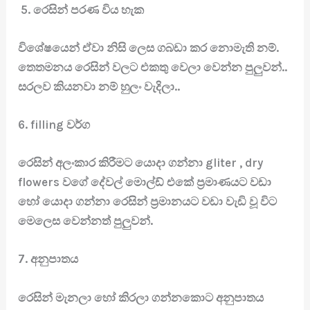
5. රෙසින් පරණ විය හැක
විශේෂයෙන් ඒවා නිසි ලෙස ගබඩා කර නොමැති නම්.
තෙතමනය රෙසින් වලට එකතු වෙලා වෙන්න පුලුවන්..
සරලව කියනවා නම් හුල‍‍ං වැදිලා..
6. filling වර්ග
රෙසින් අලංකාර කිරීමට යොදා ගන්නා gliter , dry
flowers වගේ දේවල් මොල්ඩ් එකේ ප්‍රමාණයට වඩා
හෝ යොදා ගන්නා රෙසින් ප්‍රමානයට වඩා වැඩි වූ විට
මෙලෙස වෙන්නත් පුලුවන්.
7. අනුපාතය
රෙසින් මැනලා හෝ කිරලා ගන්නකොට අනුපාතය