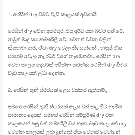
1. රෙසින් dry වීමට වැඩි කාලයක් අවශ්‍යයි
රෙසින් dry වෙන අතරතුර, එය අර්ධ ඝන බවට පත් වේ.
නමුත් මෘදු සහ නම්‍යශීලී වේ. වෙනත් වචන වලින්
කියනවා නම්, ඒවා dry වෙලා තියෙන්නේ , නමුත් ඒක
එහෙම වෙලා නෑ,රබර් වගේ නැමෙනවා.. රෙසින් dry
වෙන කාලය දෙවරක් පරීක්ෂා කරන්න.රෙසින් dry වීමට
වැඩි කාලයක් ලබා දෙන්න.
2. රෙසින් තුනී ස්ථරයක් ලෙස වත්කර ඇත්නම්,,
සමහර රෙසින් තුනී ස්ථරයක් ලෙස වත් කළ විට නැමීම
සාමාන්‍ය දෙයක්. සමහර රෙසින් සම්පූර්ණ dry වන
කාලයෙන් පසු වත් නම්‍යශීලී විය හැක. වැඩි කාලයක් dry
වෙන්න කාලයක් ලබා දුන්නත් ඒක වෙනස් වෙන්නේ