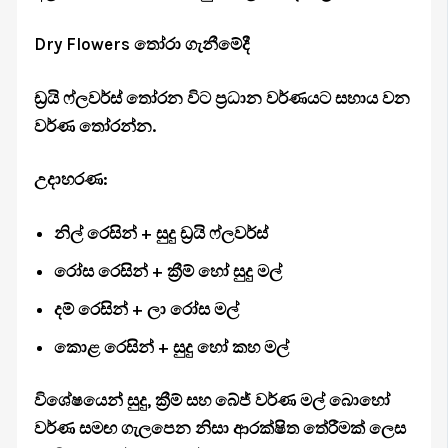
Dry Flowers තෝරා ගැනීමේදී
ඩ්‍රයි ෆ්ලවර්ස් තෝරන විට ප්‍රධාන වර්ණයට සහාය වන
වර්ණ තෝරන්න.
උදාහරණ:
නිල් රෙසින් + සුදු ඩ්‍රයි ෆ්ලවර්ස්
රෝස රෙසින් + ක්‍රීම් හෝ සුදු මල්
දම් රෙසින් + ලා රෝස මල්
කොළ රෙසින් + සුදු හෝ කහ මල්
විශේෂයෙන් සුදු, ක්‍රීම් සහ බේජ් වර්ණ මල් බොහෝ
වර්ණ සමඟ ගැලපෙන නිසා ආරක්ෂිත තේරීමක් ලෙස