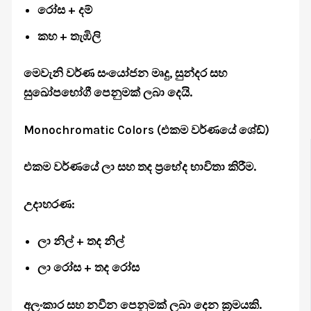
රෝස + දම්
කහ + තැඹිලි
මෙවැනි වර්ණ සංයෝජන මෘදු, සුන්දර සහ
සුඛෝපභෝගී පෙනුමක් ලබා දෙයි.
Monochromatic Colors (එකම වර්ණයේ ශේඩ්)
එකම වර්ණයේ ලා සහ තද ප්‍රභේද භාවිතා කිරීම.
උදාහරණ:
ලා නිල් + තද නිල්
ලා රෝස + තද රෝස
අලංකාර සහ නවීන පෙනුමක් ලබා දෙන ක්‍රමයකි.