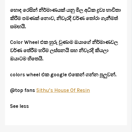
හොඳ රෙසින් නිර්මාණයක් යනු මිල අධික ද්‍රව්‍ය භාවිතා
කිරීම පමණක් නොව, නිවැරදි වර්ණ තෝරා ගැනීමත්
සමඟයි.
Color Wheel එක හුරු වුණාම ඔයාගේ නිර්මාණවල
වර්ණ තේරීම හරිම ලස්සනයි සහ නිවැරදි කියලා
ඔයාටම හිතෙයි.
colors wheel එක google එකෙන් ගන්න පුලුවන්.
@top fans
Sithu’s House Of Resin
See less