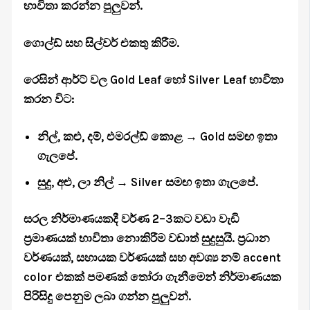
භාවිතා කරන්න පුලුවන්.
ගොල්ඩ් සහ සිල්වර් එකතු කිරීම.
රෙසින් ආර්ට් වල Gold Leaf හෝ Silver Leaf භාවිතා
කරන විට:
නිල්, කළු, දම්, එමරල්ඩ් කොළ → Gold සමඟ ඉතා
ගැලපේ.
සුදු, අළු, ලා නිල් → Silver සමඟ ඉතා ගැලපේ.
සරල නිර්මාණයකදී වර්ණ 2–3කට වඩා වැඩි
ප්‍රමාණයක් භාවිතා නොකිරීම වඩාත් සුදුසුයි. ප්‍රධාන
වර්ණයක්, සහායක වර්ණයක් සහ අවශ්‍ය නම් accent
color එකක් පමණක් තෝරා ගැනීමෙන් නිර්මාණයක
පිරිසිදු පෙනුම ලබා ගන්න පුලුවන්.