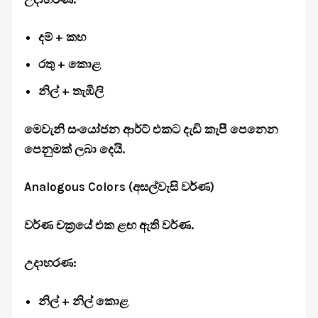
දම් + කහ
රතු + කොළ
නිල් + තැඹිලි
මෙවැනි සංයෝජන ආර්ට් එකට දැඩි කැපී පෙනෙන
පෙනුමක් ලබා දෙයි.
Analogous Colors (අසල්වැසි වර්ණ)
වර්ණ චක්‍රයේ එක ළඟ ඇති වර්ණ.
උදාහරණ:
නිල් + නිල් කොළ