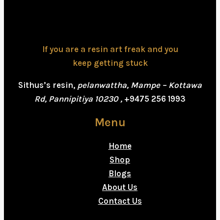
If you are a resin art freak and you
keep getting stuck
Sithus’s resin,
pelanwattha, Mampe – Kottawa
Rd, Pannipitiya 10230 ,
+9475 256 1993
Menu
Home
Shop
Blogs
About Us
Contact Us