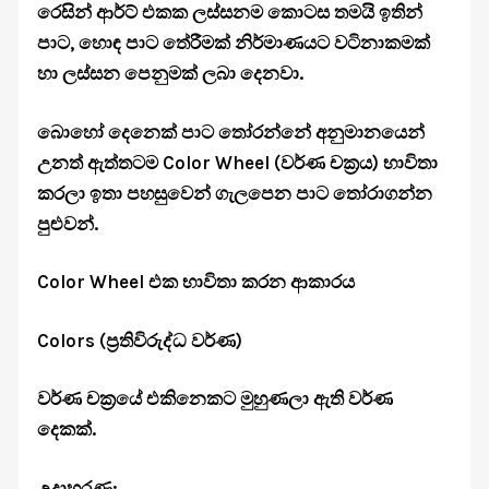
රෙසින් ආර්ට් එකක ලස්සනම කොටස තමයි ඉතින්
පාට, හොඳ පාට තේරීමක් නිර්මාණයට වටිනාකමක්
හා ලස්සන පෙනුමක් ලබා දෙනවා.
බොහෝ දෙනෙක් පාට තෝරන්නේ අනුමානයෙන්
උනත් ඇත්තටම Color Wheel (වර්ණ චක්‍රය) භාවිතා
කරලා ඉතා පහසුවෙන් ගැලපෙන පාට තෝරාගන්න
පුළුවන්.
Color Wheel එක භාවිතා කරන ආකාරය
Colors (ප්‍රතිවිරුද්ධ වර්ණ)
වර්ණ චක්‍රයේ එකිනෙකට මුහුණලා ඇති වර්ණ
දෙකක්.
උදාහරණ: