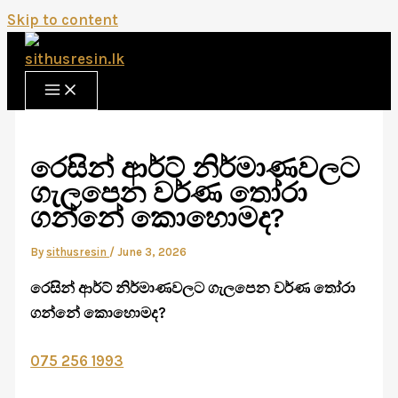
Skip to content
රෙසින් ආර්ට් නිර්මාණවලට
ගැලපෙන වර්ණ තෝරා
ගන්නේ කොහොමද?
By
sithusresin
/
June 3, 2026
රෙසින් ආර්ට් නිර්මාණවලට ගැලපෙන වර්ණ තෝරා
ගන්නේ කොහොමද?
075 256 1993