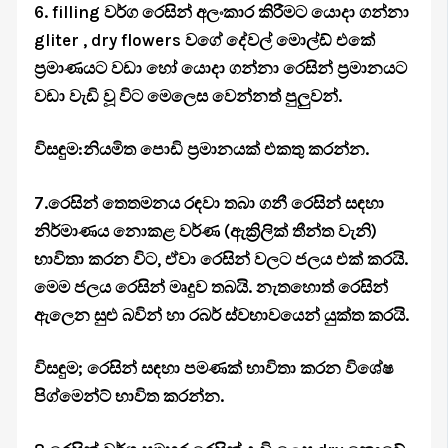
6. filling වර්ග රෙසින් අලංකාර කිරීමට යොදා ගන්නා
gliter , dry flowers වගේ දේවල් මොල්ඩ් එකේ
ප්‍රමාණයට වඩා හෝ යොදා ගන්නා රෙසින් ප්‍රමානයට
වඩා වැඩි වූ විට මෙලෙස වෙන්නත් පුලුවන්.
විසඳුම:නියමිත පොඩි ප්‍රමානයක් එකතු කරන්න.
7.රෙසින් තෙතමනය රඳවා තබා ගනී රෙසින් සඳහා
නිර්මාණය නොකළ වර්ණ (ඇක්‍රිලික් තීන්ත වැනි)
භාවිතා කරන විට, ඒවා රෙසින් වලට ජලය එක් කරයි.
මෙම ජලය රෙසින් මෘදුව තබයි. නැතහොත් රෙසින්
ඇලෙන සුළු බවින් හා රබර් ස්වභාවයෙන් යුක්ත කරයි.
විසඳුම; රෙසින් සඳහා පමණක් භාවිතා කරන විශේෂ
පිග්මෙන්ට් භාවිත කරන්න.