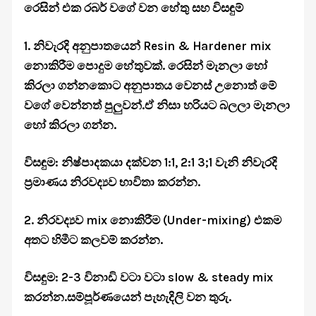
රෙසින් එක රබර් වගේ වන හේතු සහ විසඳුම්
1. නිවැරදි අනුපාතයෙන් Resin & Hardener mix
නොකිරීම පොදුම හේතුවක්. රෙසින් මැනලා හෝ
කිරලා ගන්නකොට අනුපාතය වෙනස් උනොත් මේ
වගේ වෙන්නත් පුලුවන්.ඒ නිසා හරියට බලලා මැනලා
හෝ කිරලා ගන්න.
විසඳුම: නිෂ්පාදකයා දක්වන 1:1, 2:1 3;1 වැනි නිවැරදි
ප්‍රමාණය නිරවද්‍යව භාවිතා කරන්න.
2. නිරවද්‍යව mix නොකිරීම (Under-mixing) එකම
අතට හිමීට කලවම් කරන්න.
විසඳුම: 2-3 විනාඩි වටා වටා slow & steady mix
කරන්න.සම්පූර්ණයෙන් පැහැදිලි වන තුරු.