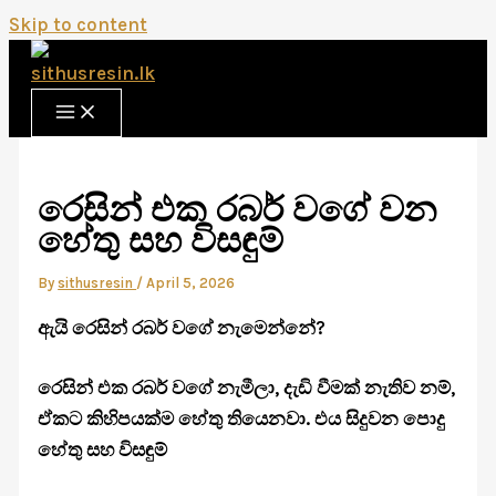
Skip to content
රෙසින් එක රබර් වගේ වන
හේතු සහ විසඳුම්
By
sithusresin
/
April 5, 2026
ඇයි රෙසින් රබර් වගේ නැමෙන්නේ?
රෙසින් එක රබර් වගේ නැමීලා, දැඩි වීමක් නැතිව නම්,
ඒකට කිහිපයක්ම හේතු තියෙනවා. එය සිදුවන පොදු
හේතු සහ විසඳුම්