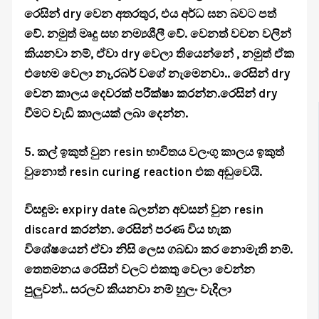
රෙසින් dry වෙන අතරතුර, එය අර්ධ ඝන බවට පත්
වේ. නමුත් මෘදු සහ නම්‍යශීලී වේ. වෙනත් වචන වලින්
කියනවා නම්, ඒවා dry වෙලා තියෙන්නේ , නමුත් ඒක
එහෙම වෙලා නෑ,රබර් වගේ නැමෙනවා.. රෙසින් dry
වෙන කාලය දෙවරක් පරීක්ෂා කරන්න.රෙසින් dry
වීමට වැඩි කාලයක් ලබා දෙන්න.
5. කල් ඉකුත් වුන resin භාවිතය වලංගු කාලය ඉකුත්
වුනොත් resin curing reaction එක අඩුවෙයි.
විසඳුම: expiry date බලන්න අවසන් වුන resin
discard කරන්න. රෙසින් පරණ විය හැක
විශේෂයෙන් ඒවා නිසි ලෙස ගබඩා කර නොමැති නම්.
තෙතමනය රෙසින් වලට එකතු වෙලා වෙන්න
පුලුවන්.. සරලව කියනවා නම් හුල‍‍ං වැදිලා