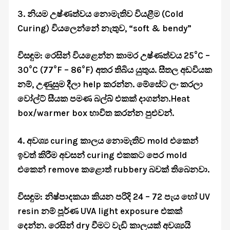
3. නියම උෂ්ණත්වය නොමැතිව වියළීම (Cold
Curing) වියලෙන්නේ නැතුව, “soft & bendy”
විසඳුම: රෙසින් වියළෙන්න කාමර උෂ්ණත්වය 25°C –
30°C (77°F – 86°F) අතර තිබිය යුතුය. සීතල අඩවියක
නම්, උණුසුම දීලා help කරන්න. මේසේට ලං කරලා
වෝල්ට් සීයක පමණ බල්බ් එකක් දාගන්න.Heat
box/warmer box භාවිත කරන්න පුළුවන්.
4. අවශ්‍ය curing කාලය නොමැතිව mold එකෙන්
ඉවත් කිරීම අවසන් curing එකකට පෙර mold
එකෙන් remove කළොත් rubbery බවක් තිබෙනවා.
විසඳුම: නිෂ්පාදකයා කියන පරිදි 24 – 72 පැය හෝ UV
resin නම් පූර්ණ UVA light exposure එකක්
දෙන්න. රෙසින් dry වීමට වැඩි කාලයක් අවශ්‍යයි