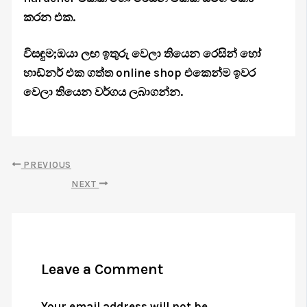
කරන එක.
විසඳුම;ඔයා ලඟ ඉතුරු වෙලා තියෙන රෙසින් හෝ
හාඩ්නර් එක ගත්ත online shop එකෙන්ම ඉවර
වෙලා තියෙන වර්ගය ලබාගන්න.
PREVIOUS
NEXT
Leave a Comment
Your email address will not be