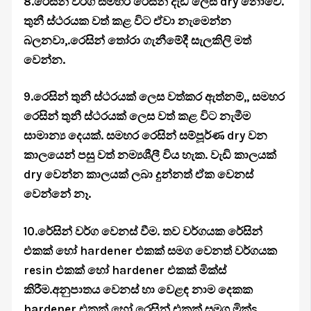
8.රෙසින් වර්ග සමහර රෙසින් දැඩි ලෙස dry නොවේ.
තුනී ස්ථරයක වත් කළ විට ඒවා නැමෙන්න
බලනවා,.රෙසින් තෝරා ගැනීමේදී සැලකිලි මත්
වෙන්න.
9.රෙසින් තුනී ස්ථරයක් ලෙස වත්කර ඇත්නම්,, සමහර
රෙසින් තුනී ස්ථරයක් ලෙස වත් කළ විට නැමීම
සාමාන්‍ය දෙයක්. සමහර රෙසින් සම්පූර්ණ dry වන
කාලයෙන් පසු වත් නම්‍යශීලී විය හැක. වැඩි කාලයක්
dry වෙන්න කාලයක් ලබා දුන්නත් ඒක වෙනස්
වෙන්නේ නෑ.
10.රේසින් වර්ග වෙනස් වීම. තව වර්ගයක රේසින්
එකක් හෝ hardener එකක් සමග වෙනත් වර්ගයක
resin එකක් හෝ hardener එකක් මික්ස්
කිරීම.අනුපාතය වෙනස් හා වෙළඳ නාම දෙකක
hardener එකක් හෝ රෙසින් එකක් සමග මික්s