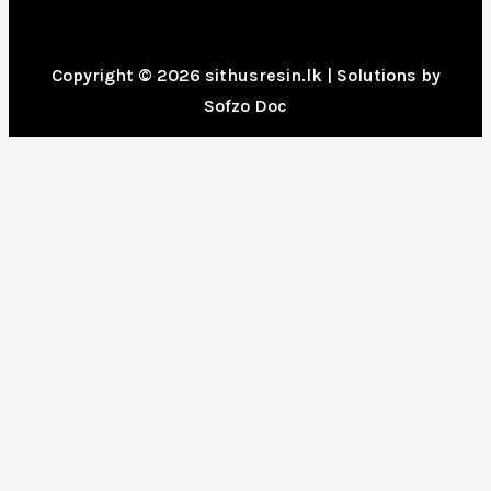
Copyright © 2026 sithusresin.lk | Solutions by
Sofzo Doc
0
CLOSE CART
Your Cart Is Empty
0
Check out our shop to see what's available
Cart Total:
Total
රු
0.00