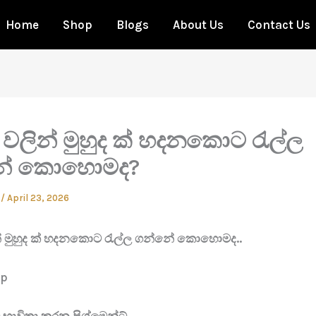
Home
Shop
Blogs
About Us
Contact Us
 වලින් මුහුද ක් හදනකොට රැල්ල
ේ කොහොමද?
n
/
April 23, 2026
න් මුහුද ක් හදනකොට රැල්ල ගන්නේ කොහොමද..
ep
ලට භාවිතා කරන පිග්මෙන්ට්