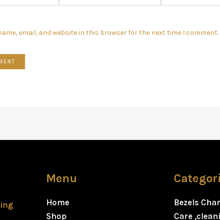
ame, email, and website in this browser for the next time I comment.
Menu
Categor
Home
Bezels Cha
ting
Shop
Care ,clea