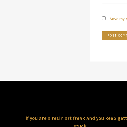
Save my n
If you are a resin art freak and you keep get
stuck