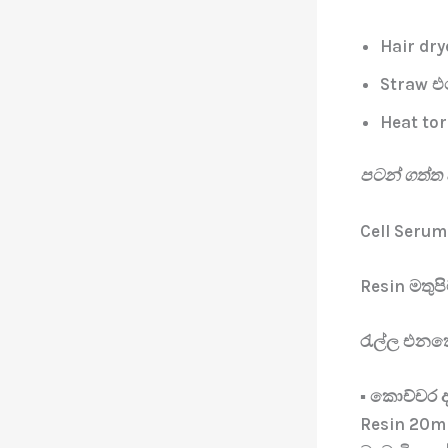
Hair dry
Straw එක
Heat tor
පටන් ගත්ත 
Cell Seru
Resin මතුපි
රැල්ල එනක
▪️ කොච්චර 
Resin 20ml