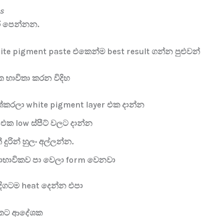
s
ුර පෙන්නන.
te pigment paste එකෙන්ම best result ගන්න පුළුවන්
 භාවිතා කරන විදිහ
ත්කරලා white pigment layer එක දාන්න
එක low ස්පීට් වලට දාන්න
 දුරින් හුලං අල්ලන්න.
්වාභාවිකව පා වෙලා form වෙනවා
ිගටම heat දෙන්න එපා
එකට ආදේශක