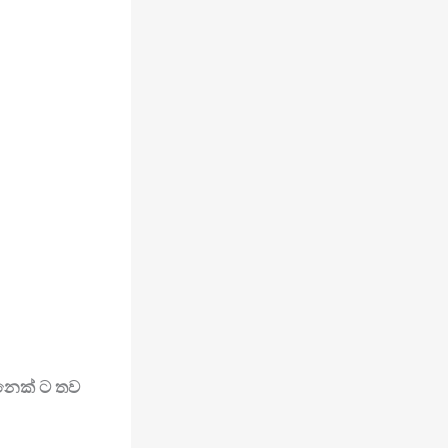
නෙක් ට තව