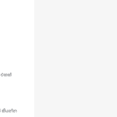
e එකක්
් කියන්න