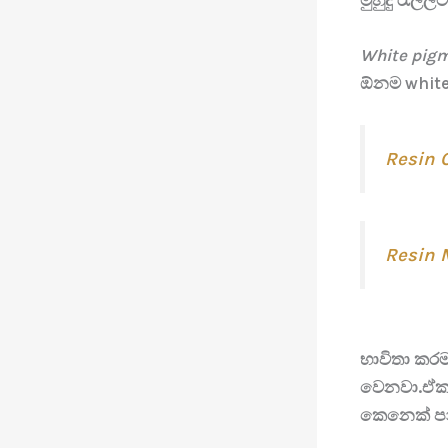
White pig
ඕනම white 
Resin 
Resin 
භාවිතා කර
වෙනවා.ඒකට
කෙනෙක් පාව