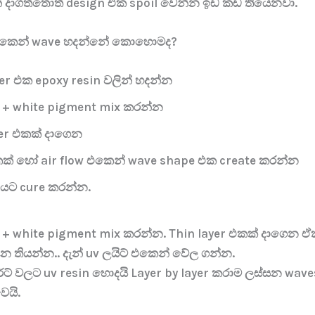
් දාගත්තොත් design එක spoil වෙන්න ඉඩ කඩ තියෙනවා.
 එකෙන් wave හදන්නේ කොහොමද?
er එක epoxy resin වලින් හදන්න
n + white pigment mix කරන්න
yer එකක් දාගෙන
කක් හෝ air flow එකෙන් wave shape එක create කරන්න
t යට cure කරන්න.
n + white pigment mix කරන්න. Thin layer එකක් දාගෙන ඒ
 තියන්න.. දැන් uv ලයිට් එකෙන් වේල ගන්න.
්ට් වලට uv resin හොදයි Layer by layer කරාම ලස්සන wav
ෙයි.