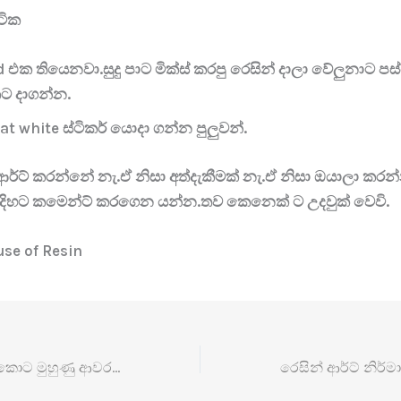
 ටික
d එක තියෙනවා.සුදු පාට මික්ස් කරපු රෙසින් දාලා වේලුනාට පස
කට දාගන්න.
at white ස්ටිකර් යොදා ගන්න පුලුවන්.
ආර්ට් කරන්නේ නැ.ඒ නිසා අත්දැකීමක් නැ.ඒ නිසා ඔයාලා කරන්
විදිහට කමෙන්ට් කරගෙන යන්න.තව කෙනෙක් ට උදවුක් වෙවි.
use of Resin
රෙසින් වැඩ කරනකොට මුහුණු ආවරණයක් (මාස්ක්) පාවිච්චි කරන්න ඕන ඇයි?