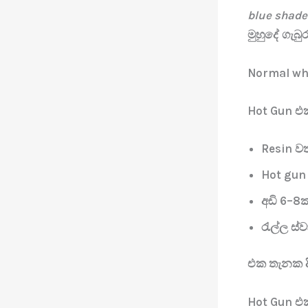
blue shade
මුහුදේ ගැබ
Normal whi
Hot Gun එක
Resin ව
Hot gun 
අඩි 6–8ක්
රැල්ල ස
එක තැනක ද
Hot Gun 