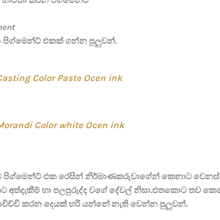
ment
පිග්මෙන්ට් එකක් ගන්න පුලුවන්.
Casting Color Paste Ocen ink
Morandi Color white Ocen ink
ම පිග්මෙන්ට් එක රෙසින් නිර්මාණකරුවාගේන් කෙනාට වෙනස්
 අත්දැකීම් හා පලපුරුද්ද වගේ දේවල් නිසා.එතකොට තව කෙ
ිච්චි කරන දෙයක් හරි යන්නේ නැති වෙන්න පුලුවන්.