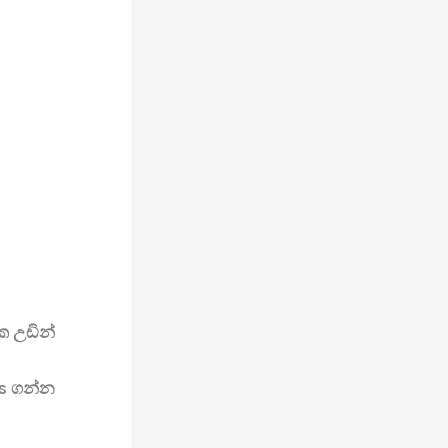
ක උඩින්
es ගන්න