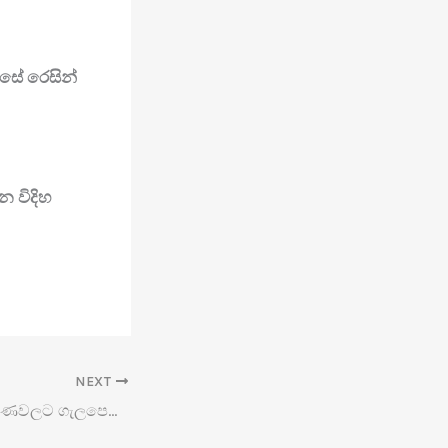
්සේ රෙසින්
න විදිහ
NEXT
රෙසින් ආර්ට් නිර්මාණවලට ගැලපෙන වර්ණ තෝරා ගන්නේ කොහොමද?