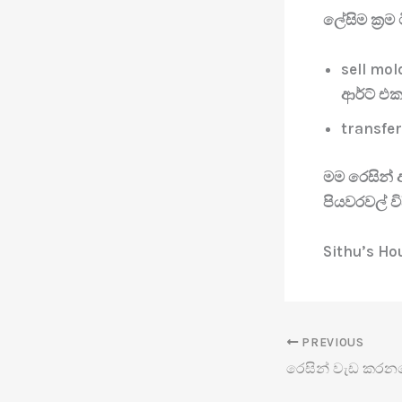
ලේසිම ක්‍රම
sell mol
ආර්ට් එ
transfer
මම රෙසින් 
පියවරවල් 
Sithu’s Ho
PREVIOUS