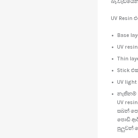
බෑ.වැඩියෙන
UV Resin
Base lay
UV resi
Thin la
Stick එ
UV ligh
නැතිනම්
UV resi
සබන් පෙන
පොඩි ආර
පුලුවන් ව