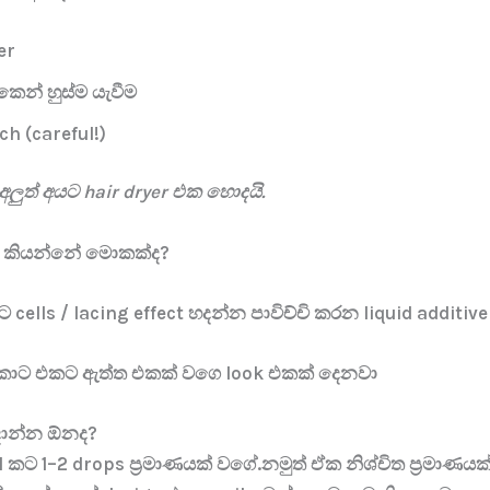
er
ෙන් හුස්ම යැවීම
ch (careful!)
අලුත් අයට hair dryer එක හොදයි.
m කියන්නේ මොකක්ද?
ට cells / lacing effect හදන්න පාවිච්චි කරන liquid additiv
ොට එකට ඇත්ත එකක් වගෙ look එකක් දෙනවා
දාන්න ඕනද?
 කට 1–2 drops ප්‍රමාණයක් වගේ.නමුත් ඒක නිශ්චිත ප්‍රමාණයක